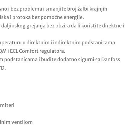
o i bez problema i smanjite broj žalbi krajnjih
iska i protoka bez pomoćne energije.
aljinskog grejanja bez obzira da li koristite direktne i
emperaturu u direktnim i indirektnim podstanicama
QM i ECL Comfort regulatora.
im podstanicama i budite dodatno sigurni sa Danfoss
VD.
imiteri
olnim ventilom