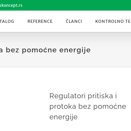
skoncept.rs
TALOG
REFERENCE
ČLANCI
KONTROLNO TE
oka bez pomoćne energije
Regulatori pritiska i
protoka bez pomoćne
energije