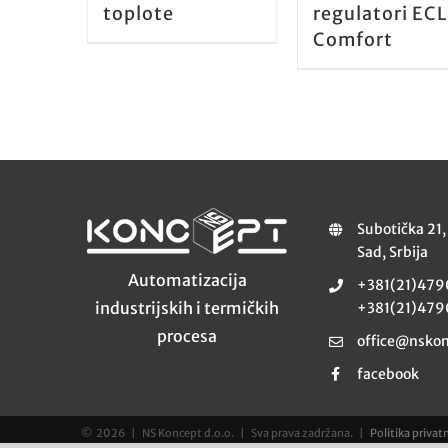
toplote
regulatori ECL
Comfort
Subotička 21
Sad, Srbija
Automatizacija
+381(21)479
industrijskih i termičkih
+381(21)479
procesa
office@nskon
facebook
©
2026 | NS Koncept d.o.o. | Sva prava zadržana. |
Politika privat