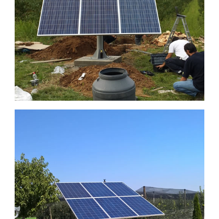
pumpa sa 6 kom fotonaponskih
panela
Grundfos SQFlex pumpa sa 6 kom
fotonaponskih panela